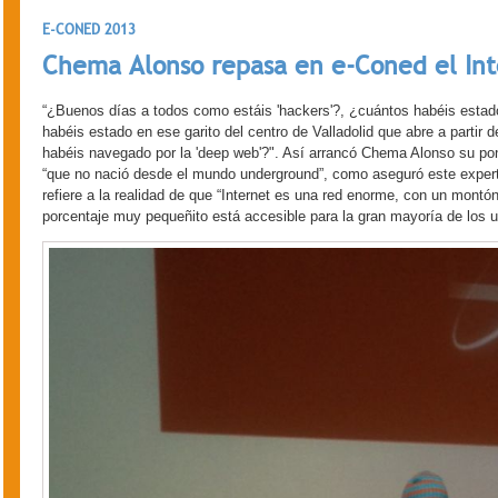
E-CONED 2013
Chema Alonso repasa en e-Coned el In
“¿Buenos días a todos como estáis 'hackers'?, ¿cuántos habéis estado
habéis estado en ese garito del centro de Valladolid que abre a partir 
habéis navegado por la 'deep web'?". Así arrancó Chema Alonso su pon
“que no nació desde el mundo underground”, como aseguró este experto
refiere a la realidad de que “Internet es una red enorme, con un montón
porcentaje muy pequeñito está accesible para la gran mayoría de los u