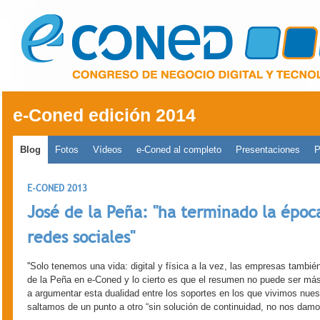
Pasar al contenido principal
e-Coned edición 2014
Menú principal 2014
Blog
Fotos
Vídeos
e-Coned al completo
Presentaciones
P
E-CONED 2013
José de la Peña: "ha terminado la época
redes sociales"
''Solo tenemos una vida: digital y física a la vez, las empresas también
de la Peña en e-Coned y lo cierto es que el resumen no puede ser más
a argumentar esta dualidad entre los soportes en los que vivimos nue
saltamos de un punto a otro “sin solución de continuidad, no nos damo