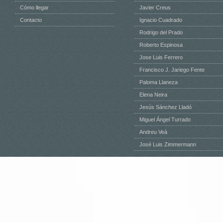
Cómo llegar
Javier Creus
Contacto
Ignacio Cuadrado
Rodrigo del Prado
Roberto Espinosa
Jose Luis Ferrero
Francisco J. Jariego Fente
Paloma Llaneza
Elena Neira
Jesús Sánchez Lladó
Miguel Ángel Turrado
Andreu Veà
José Luis Zimmermann