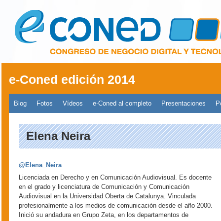
Pasar al contenido principal
e-Coned edición 2014
Menú principal 2014
Blog
Fotos
Vídeos
e-Coned al completo
Presentaciones
P
Elena Neira
@Elena_Neira
Licenciada en Derecho y en Comunicación Audiovisual. Es docente
en el grado y licenciatura de Comunicación y Comunicación
Audiovisual en la Universidad Oberta de Catalunya. Vinculada
profesionalmente a los medios de comunicación desde el año 2000.
Inició su andadura en Grupo Zeta, en los departamentos de