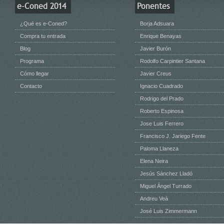
e-Coned 2014
Ponentes
¿Qué es e-Coned?
Borja Adsuara
Compra tu entrada
Enrique Benayas
Blog
Javier Burón
Programa
Rodolfo Carpintier Santana
Cómo llegar
Javier Creus
Contacto
Ignacio Cuadrado
Rodrigo del Prado
Roberto Espinosa
Jose Luis Ferrero
Francisco J. Jariego Fente
Paloma Llaneza
Elena Neira
Jesús Sánchez Lladó
Miguel Ángel Turrado
Andreu Veà
José Luis Zimmermann