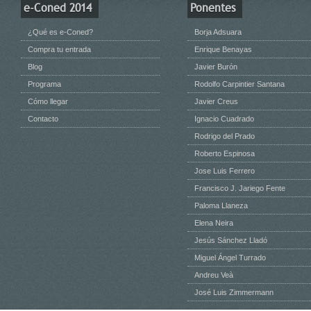
e-Coned 2014
Ponentes
¿Qué es e-Coned?
Borja Adsuara
Compra tu entrada
Enrique Benayas
Blog
Javier Burón
Programa
Rodolfo Carpintier Santana
Cómo llegar
Javier Creus
Contacto
Ignacio Cuadrado
Rodrigo del Prado
Roberto Espinosa
Jose Luis Ferrero
Francisco J. Jariego Fente
Paloma Llaneza
Elena Neira
Jesús Sánchez Lladó
Miguel Ángel Turrado
Andreu Veà
José Luis Zimmermann