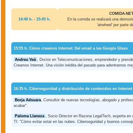
COMIDA-NE
14:40 h. - 15:45 h.
En la comida se realizará una demostr
'airwheel' por parte 
15:55 h. Cómo creamos Internet: Del email a las Google Glass
Andreu Veà
, Doctor en Telecomunicaciones, emprendedor y preside
Creamos Internet. Una visión inédita del pasado para adentrarnos mejo
16:35 h. Ciberseguridad y distribución de contenidos en Internet
Borja Adsuara
, Consultor de nuevas tecnologías, abogado y profesor
acabar".
Paloma Llaneza
, Socio Director en Razona LegalTech, experta en 
TI: "Cómo evitar estar en las nubes. Ciberseguridad y buenos consej