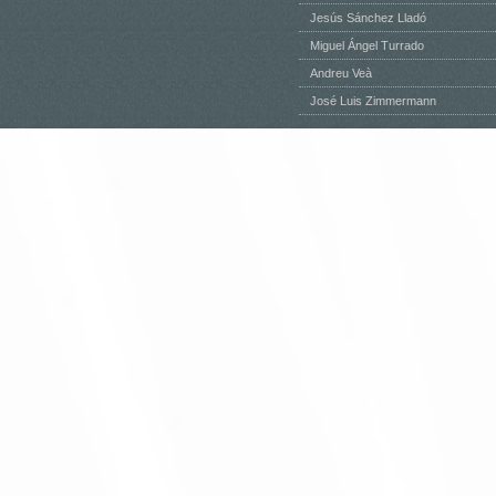
Jesús Sánchez Lladó
Miguel Ángel Turrado
Andreu Veà
José Luis Zimmermann