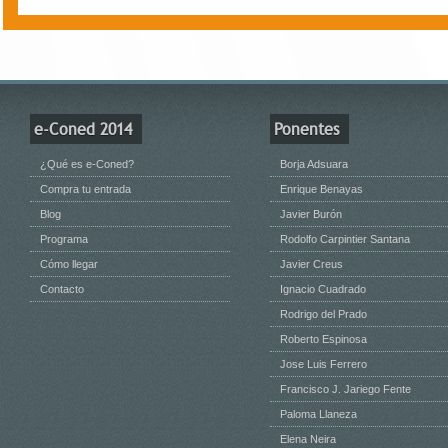
e-Coned 2014
Ponentes
¿Qué es e-Coned?
Borja Adsuara
Compra tu entrada
Enrique Benayas
Blog
Javier Burón
Programa
Rodolfo Carpintier Santana
Cómo llegar
Javier Creus
Contacto
Ignacio Cuadrado
Rodrigo del Prado
Roberto Espinosa
Jose Luis Ferrero
Francisco J. Jariego Fente
Paloma Llaneza
Elena Neira