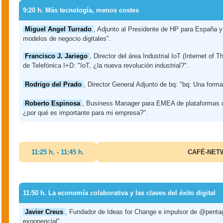
9:20 h. Más tecnología, menos costes
Miguel Angel Turrado
, Adjunto al Presidente de HP para España y 
modelos de negocio digitales".
Francisco J. Jariego
, Director del área Industrial IoT (Internet of
de Telefónica I+D: "IoT, ¿la nueva revolución industrial?".
Rodrigo del Prado
, Director General Adjunto de bq: "bq: Una forma
Roberto Espinosa
, Business Manager para EMEA de plataformas de
¿por qué es importante para mi empresa?".
11:25 h. - 11:45 h.
CAFÉ-NET
11:50 h. La economía colaborativa y las claves del éxito digital
Javier Creus
, Fundador de Ideas for Change e impulsor de @pentag
exponencial".