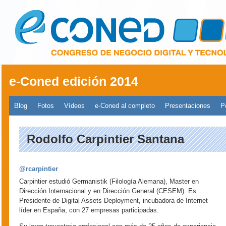
Pasar al contenido principal
e-Coned edición 2014
Menú principal 2014
Blog
Fotos
Vídeos
e-Coned al completo
Presentaciones
P
Rodolfo Carpintier Santana
@rcarpintier
Carpintier estudió Germanistik (Filología Alemana), Master en
Dirección Internacional y en Dirección General (CESEM). Es
Presidente de Digital Assets Deployment, incubadora de Internet
líder en España, con 27 empresas participadas.