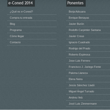
e-Coned 2014
Ponentes
¿Qué es e-Coned?
Borja Adsuara
Compra tu entrada
Enrique Benayas
Blog
Javier Burón
Programa
Rodolfo Carpintier Santana
Cómo llegar
Javier Creus
Contacto
Ignacio Cuadrado
Rodrigo del Prado
Roberto Espinosa
Jose Luis Ferrero
Francisco J. Jariego Fente
Paloma Llaneza
Elena Neira
Jesús Sánchez Lladó
Miguel Ángel Turrado
Andreu Veà
José Luis Zimmermann