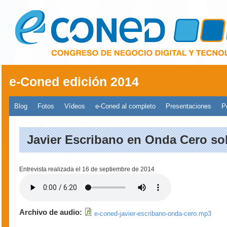
Pasar al contenido principal
e-Coned edición 2014
Menú principal 2014
Blog
Fotos
Vídeos
e-Coned al completo
Presentaciones
P
Javier Escribano en Onda Cero so
Entrevista realizada el 16 de septiembre de 2014
Archivo de audio:
e-coned-javier-escribano-onda-cero.mp3