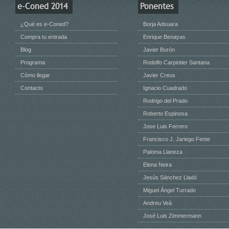
e-Coned 2014
Ponentes
¿Qué es e-Coned?
Borja Adsuara
Compra tu entrada
Enrique Benayas
Blog
Javier Burón
Programa
Rodolfo Carpintier Santana
Cómo llegar
Javier Creus
Contacto
Ignacio Cuadrado
Rodrigo del Prado
Roberto Espinosa
Jose Luis Ferrero
Francisco J. Jariego Fente
Paloma Llaneza
Elena Neira
Jesús Sánchez Lladó
Miguel Ángel Turrado
Andreu Veà
José Luis Zimmermann