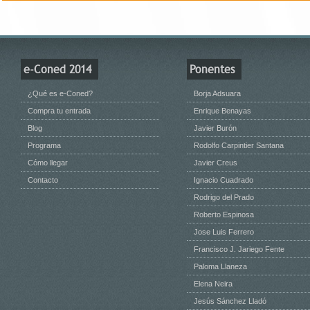
e-Coned 2014
Ponentes
¿Qué es e-Coned?
Borja Adsuara
Compra tu entrada
Enrique Benayas
Blog
Javier Burón
Programa
Rodolfo Carpintier Santana
Cómo llegar
Javier Creus
Contacto
Ignacio Cuadrado
Rodrigo del Prado
Roberto Espinosa
Jose Luis Ferrero
Francisco J. Jariego Fente
Paloma Llaneza
Elena Neira
Jesús Sánchez Lladó