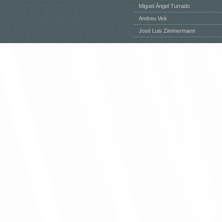
Miguel Ángel Turrado
Andreu Veà
José Luis Zimmermann