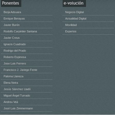
Ponentes
e-volución
Borja Adsuara
Negocio Digital
Enrique Benayas
Actualidad Digital
Javier Burón
Movilidad
Rodolfo Carpintier Santana
Expertos
Javier Creus
Ignacio Cuadrado
Rodrigo del Prado
Roberto Espinosa
Jose Luis Ferrero
Francisco J. Jariego Fente
Paloma Llaneza
Elena Neira
Jesús Sánchez Lladó
Miguel Ángel Turrado
Andreu Veà
José Luis Zimmermann