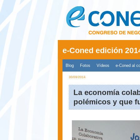
Pasar al contenido principal
e-Coned edición 201
Menú principal 2014
Blog
Fotos
Vídeos
e-Coned al c
30/09/2014
La economía colab
polémicos y que f