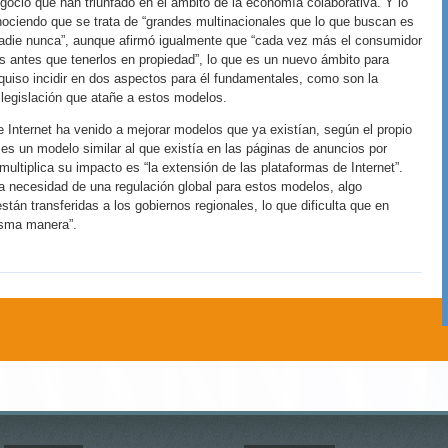
gocio que han triunfado en el ámbito de la economía colaborativa. Y lo
ociendo que se trata de “grandes multinacionales que lo que buscan es
 nadie nunca”, aunque afirmó igualmente que “cada vez más el consumidor
os antes que tenerlos en propiedad”, lo que es un nuevo ámbito para
uiso incidir en dos aspectos para él fundamentales, como son la
a legislación que atañe a estos modelos.
e Internet ha venido a mejorar modelos que ya existían, según el propio
e es un modelo similar al que existía en las páginas de anuncios por
 multiplica su impacto es “la extensión de las plataformas de Internet”.
a necesidad de una regulación global para estos modelos, algo
án transferidas a los gobiernos regionales, lo que dificulta que en
isma manera”.