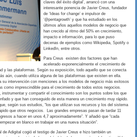
claves del éxito digital’, arrancó con una
interesante ponencia de Javier Creus, fundador
de ‘Ideas for change’ e impulsor de
‘@pentagrowth’ y que ha estudiado en los
últimos años aquellos modelos de negocio que
han crecido al ritmo del 50% en crecimiento,
impacto e información, para lo que puso
decenas de ejemplos como Wikipedia, Spotify o
LinkedIn, entre otros.
Para Creus existen dos factores que han
acelerado exponencialmente el crecimiento de
ad y las plataformas. Según su exposición, todo aquello que se conecta
 aún, cuando utiliza alguna de las plataformas que existen en ella.
a su intervención con menciones a los modelos de negocio más exitosos
s como imprescindible para el crecimiento de todos estos negocios.
, instrumentar y compartir el conocimiento son los puntos sobre los que
nfado y que han conseguido de esta manera un crecimiento muy rápido.
ue, según sus estudios, “los que utilizan sus recursos y los del sistema
rápido que otros negocios. Las grandes empresas pasan de tardar 11
ingresos a hacer en unos 4,7 aproximadamente”. Y añadió que “cada
empezar en blanco en trabajar en una nueva situación”.
de Adigital cogió el testigo de Javier Creus e hizo también un