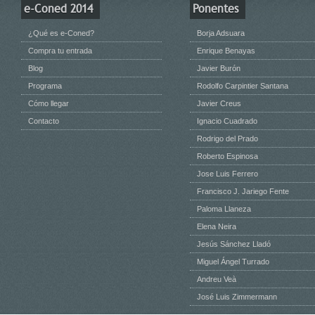
e-Coned 2014
Ponentes
¿Qué es e-Coned?
Borja Adsuara
Compra tu entrada
Enrique Benayas
Blog
Javier Burón
Programa
Rodolfo Carpintier Santana
Cómo llegar
Javier Creus
Contacto
Ignacio Cuadrado
Rodrigo del Prado
Roberto Espinosa
Jose Luis Ferrero
Francisco J. Jariego Fente
Paloma Llaneza
Elena Neira
Jesús Sánchez Lladó
Miguel Ángel Turrado
Andreu Veà
José Luis Zimmermann