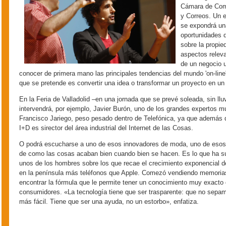
Cámara de Come
y Correos. Un e
se expondrá una
oportunidades d
sobre la propie
aspectos releva
de un negocio u
conocer de primera mano las principales tendencias del mundo 'on-line',
que se pretende es convertir una idea o transformar un proyecto en u
En la Feria de Valladolid –en una jornada que se prevé soleada, sin l
intervendrá, por ejemplo, Javier Burón, uno de los grandes expertos mu
Francisco Jariego, peso pesado dentro de Telefónica, ya que además d
I+D es sirector del área industrial del Internet de las Cosas.
O podrá escucharse a uno de esos innovadores de moda, uno de esos
de como las cosas acaban bien cuando bien se hacen. Es lo que ha su
unos de los hombres sobre los que recae el crecimiento exponencial 
en la península más teléfonos que Apple. Comezó vendiendo memoria
encontrar la fórmula que le permite tener un conocimiento muy exacto
consumidores. «La tecnología tiene que ser trasparente: que no sepam
más fácil. Tiene que ser una ayuda, no un estorbo», enfatiza.