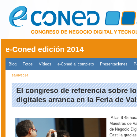
Pasar al contenido principal
e-Coned edición 2014
Menú principal 2014
Blog
Fotos
Vídeos
e-Coned al completo
Presentaciones
P
29/09/2014
El congreso de referencia sobre l
digitales arranca en la Feria de Val
A las 8:45 hora
Muestras de Val
de Negocio Digi
Castilla gracia