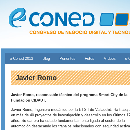
Pasar al contenido principal
Menú principal
e-Coned 2013
Blog
Ponentes
Fotos
Vídeos
e-
Javier Romo
Javier Romo, responsable técnico del programa Smart City de la
Fundación CIDAUT.
Javier Romo, Ingeniero mecánico por la ETSII de Valladolid. Ha trabaj
en más de 40 proyectos de investigación y desarrollo en los últimos 1
años. Su carrera ha estado fundamentalmente ligada al sector de la
automoción destacando los trabajos relacionados con seguridad activa