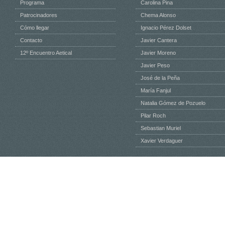
Programa
Carolina Pina
Patrocinadores
Chema Alonso
Cómo llegar
Ignacio Pérez Dolset
Contacto
Javier Cantera
12º Encuentro Aetical
Javier Moreno
Javier Peso
José de la Peña
María Fanjul
Natalia Gómez de Pozuelo
Pilar Roch
Sebastian Muriel
Xavier Verdaguer