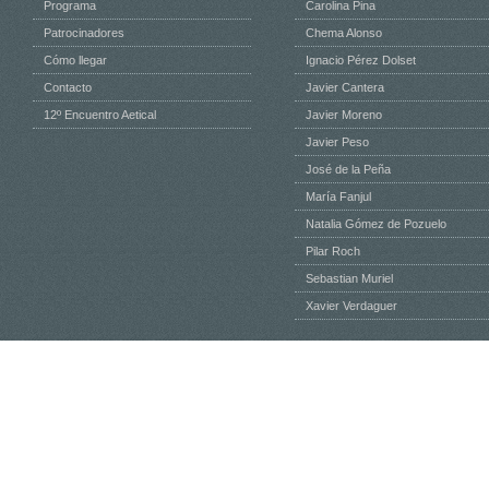
Programa
Carolina Pina
Patrocinadores
Chema Alonso
Cómo llegar
Ignacio Pérez Dolset
Contacto
Javier Cantera
12º Encuentro Aetical
Javier Moreno
Javier Peso
José de la Peña
María Fanjul
Natalia Gómez de Pozuelo
Pilar Roch
Sebastian Muriel
Xavier Verdaguer