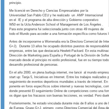
principio.
Me licencié en Derecho y Ciencias Empresariales por la
Universidad San Pablo CEU y he realizado un AMP Internacional
en el IE y el programa de alta dirección y Gobierno corporativo
W50 en la Ucla Anderson School of Management de Los Ángeles .
Para este programa fui seleccionada junto con otras 49 mujeres de
todo el Mundo para acceder a una formación específica como futuros 
Antes de incorporarme a Womenalia era la Directora Comercial de In
G+J). Durante 13 años he ocupado distintos puestos de responsabilid
empresas, entre las que destacaría Hewlett-Packard. En esta multina
Dirección de Marketing para España y Portugal de la División de Sof
marcado desde el principio mi estilo profesional, fue en su tiempo tod
desarrollo profesional de personas.
En el año 2000, en plena burbuja internet, me lancé al mundo empre
start up: Tanja 5, Iniciativas en Internet. Entre los trabajos realizados
seguimiento de eventos deportivos mundiales a través de internet. En
ponente en foros específicos sobre internet y nuevas tecnologías, com
donde presenté El seguimiento Online de competiciones como una forma
os digan que los fracasos son buenas lecciones, es verdad. Pero due
Posteriormente, he estado vinculada durante más de 8 años a uno de l
de Europa, Grupo G+J, primero como Directora Comercial del Área de