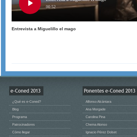
Play
00:52
Entrevista a Miguelillo el mago
Video
e-Coned 2013
Ponentes e-Coned 2013
¿Qué es e-Coned?
Alfonso Alcántara
Blog
Ana Morgade
Programa
Carolina Pina
Patrocinadores
Chema Alonso
Cómo llegar
Ignacio Pérez Dolset