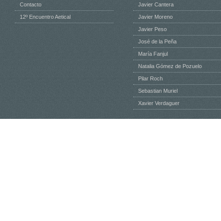
Contacto
Javier Cantera
12º Encuentro Aetical
Javier Moreno
Javier Peso
José de la Peña
María Fanjul
Natalia Gómez de Pozuelo
Pilar Roch
Sebastian Muriel
Xavier Verdaguer