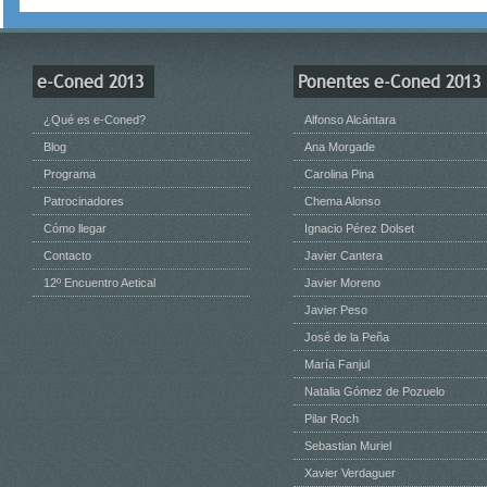
e-Coned 2013
Ponentes e-Coned 2013
¿Qué es e-Coned?
Alfonso Alcántara
Blog
Ana Morgade
Programa
Carolina Pina
Patrocinadores
Chema Alonso
Cómo llegar
Ignacio Pérez Dolset
Contacto
Javier Cantera
12º Encuentro Aetical
Javier Moreno
Javier Peso
José de la Peña
María Fanjul
Natalia Gómez de Pozuelo
Pilar Roch
Sebastian Muriel
Xavier Verdaguer