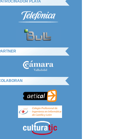
PATROCINADOR PLATA
PARTNER
COLABORAN