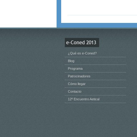
e-Coned 2013
¿Qué es e-Coned?
Blog
Programa
Patrocinadores
Cómo llegar
Contacto
12º Encuentro Aetical