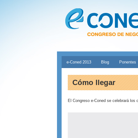
Pasar al contenido principal
Menú principal
e-Coned 2013
Blog
Ponentes
Cómo llegar
El Congreso e-Coned se celebrará los dí