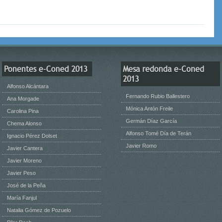
Ponentes e-Coned 2013
Mesa redonda e-Coned
2013
Alfonso Alcántara
Fernando Rubio Ballestero
Ana Morgade
Mónica Antón Freile
Carolina Pina
Germán Díaz García
Chema Alonso
Alfonso Tomé Día de Terán
Ignacio Pérez Dolset
Javier Romo
Javier Cantera
Javier Moreno
Javier Peso
José de la Peña
María Fanjul
Natalia Gómez de Pozuelo